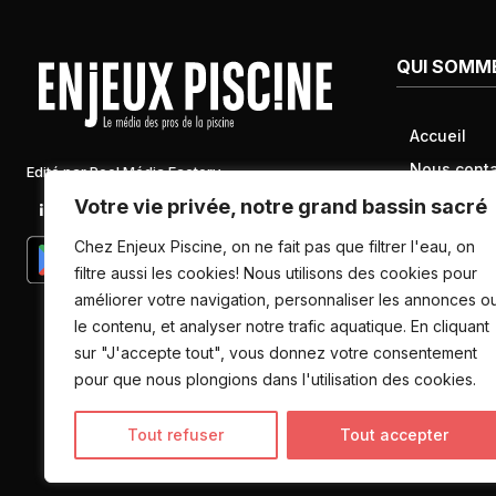
QUI SOMM
Accueil
Nous conta
Edité par Pool Média Factory
Mentions l
Votre vie privée, notre grand bassin sacré
Linkedin
Newsletter
Conditions 
Chez Enjeux Piscine, on ne fait pas que filtrer l'eau, on
Politique d
filtre aussi les cookies! Nous utilisons des cookies pour
améliorer votre navigation, personnaliser les annonces o
données pe
le contenu, et analyser notre trafic aquatique. En cliquant
sur "J'accepte tout", vous donnez votre consentement
pour que nous plongions dans l'utilisation des cookies.
Tout refuser
Tout accepter