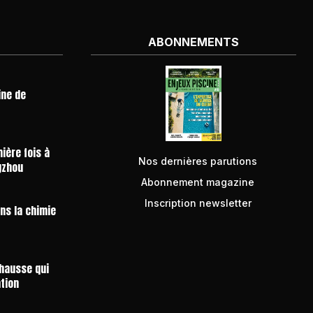
ABONNEMENTS
ine de
ière fois à
Nos dernières parutions
gzhou
Abonnement magazine
Inscription newsletter
ans la chimie
 hausse qui
ntion