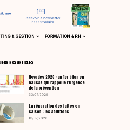
it, une
Recevoir la newsletter
hebdomadaire
TING & GESTION
FORMATION & RH
DERNIERS ARTICLES
Noyades 2026 : un 1er bilan en
hausse qui rappelle l’urgence
de la prévention
30/07/2026
La réparation des fuites en
saison : les solutions
16/07/2026