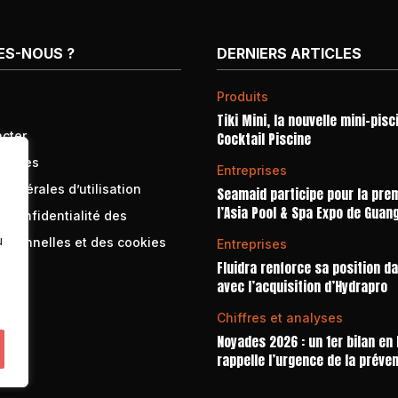
ES-NOUS ?
DERNIERS ARTICLES
Produits
Tiki Mini, la nouvelle mini-pisc
cter
Cocktail Piscine
égales
Entreprises
générales d’utilisation
Seamaid participe pour la prem
l’Asia Pool & Spa Expo de Guan
e confidentialité des
u
rsonnelles et des cookies
Entreprises
Fluidra renforce sa position d
avec l’acquisition d’Hydrapro
Chiffres et analyses
Noyades 2026 : un 1er bilan en
rappelle l’urgence de la préve