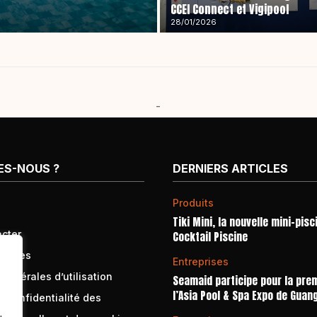
CCEI Connect et Vigipool
28/01/2026
-
ES-NOUS ?
DERNIERS ARTICLES
Produits
Tiki Mini, la nouvelle mini-pisc
cter
Cocktail Piscine
égales
Entreprises
générales d’utilisation
Seamaid participe pour la prem
l’Asia Pool & Spa Expo de Guan
e confidentialité des