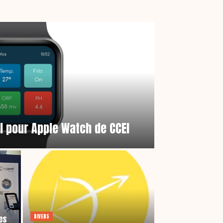
ol pour Apple Watch de CCEI
DIVERS
es