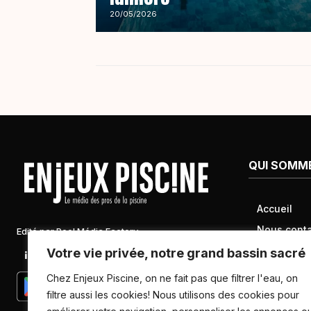
20/05/2026
QUI SOMM
Accueil
Nous conta
Edité par Pool Média Factory
Mentions l
Votre vie privée, notre grand bassin sacré
Linkedin
Newsletter
Conditions 
Chez Enjeux Piscine, on ne fait pas que filtrer l'eau, on
Politique d
filtre aussi les cookies! Nous utilisons des cookies pour