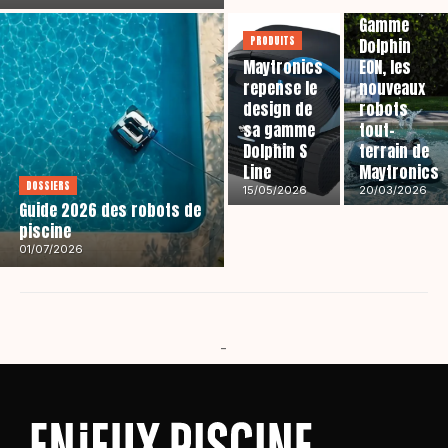
Gamme
PRODUITS
Dolphin
Maytronics
EON, les
repense le
nouveaux
design de
robots
sa gamme
tout-
Dolphin S
terrain de
Line
Maytronics
DOSSIERS
15/05/2026
20/03/2026
Guide 2026 des robots de
piscine
01/07/2026
-