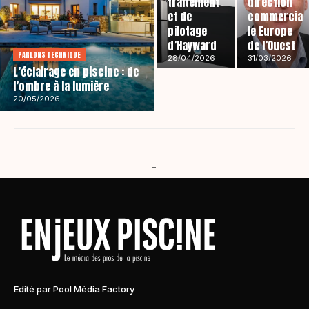
traitement
direction
et de
commercia
pilotage
le Europe
d’Hayward
de l’Ouest
PARLONS TECHNIQUE
28/04/2026
31/03/2026
L’éclairage en piscine : de
l’ombre à la lumière
20/05/2026
-
Edité par Pool Média Factory