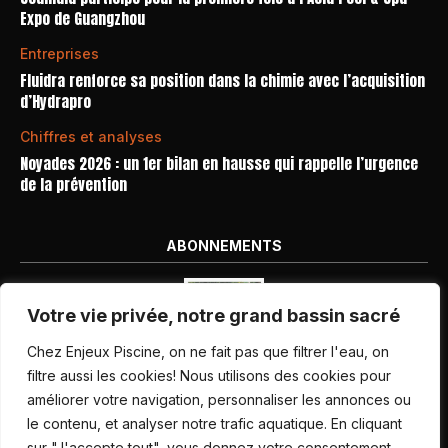
Expo de Guangzhou
Entreprises
Fluidra renforce sa position dans la chimie avec l’acquisition
d’Hydrapro
Chiffres et analyses
Noyades 2026 : un 1er bilan en hausse qui rappelle l’urgence
de la prévention
ABONNEMENTS
Votre vie privée, notre grand bassin sacré
Chez Enjeux Piscine, on ne fait pas que filtrer l'eau, on
filtre aussi les cookies! Nous utilisons des cookies pour
améliorer votre navigation, personnaliser les annonces ou
Nos dernières parutions
le contenu, et analyser notre trafic aquatique. En cliquant
Abonnement magazine
sur "J'accepte tout", vous donnez votre consentement