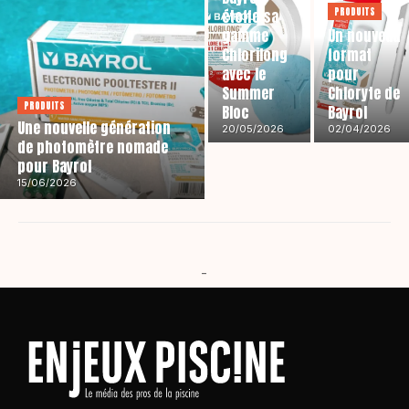
PRODUITS
étoffe sa
gamme
Un nouveau
Chlorilong
format
avec le
pour
Summer
Chloryte de
PRODUITS
Bloc
Bayrol
Une nouvelle génération
20/05/2026
02/04/2026
de photomètre nomade
pour Bayrol
15/06/2026
-