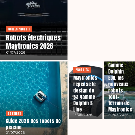
GUIDES PRODUIT
Robots électriques
Maytronics 2026
01/07/2026
PRODUITS
Gamme
PRODUITS
Dolphin
Maytronics
EON, les
repense le
nouveaux
design de
robots
sa gamme
tout-
Dolphin S
terrain de
Line
Maytronics
DOSSIERS
15/05/2026
20/03/2026
Guide 2026 des robots de
piscine
01/07/2026