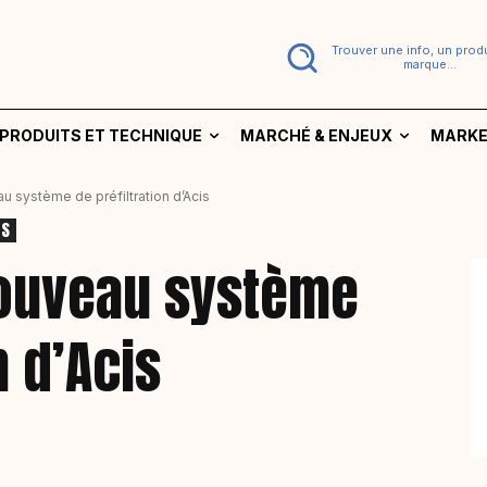
Trouver une info, un produ
marque...
PRODUITS ET TECHNIQUE
MARCHÉ & ENJEUX
MARKE
u système de préfiltration d’Acis
ES
nouveau système
n d’Acis