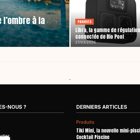
e l’ombre à la
PRODUITS
Libra, la gamme de régulatio
connectée de Bio Pool
27/03/2026
-
ES-NOUS ?
DERNIERS ARTICLES
Produits
Tiki Mini, la nouvelle mini-pisc
cter
Cocktail Piscine