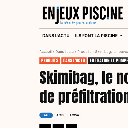
DANS L’ACTU
ILS FONT LA PISCINE
Accueil
Dans l'actu
Produits
Skimibag, le nouvea
PRODUITS
DANS L'ACTU
FILTRATION ET POMP
Skimibag, le 
de préfiltratio
TAGS
ACIS
ACWA