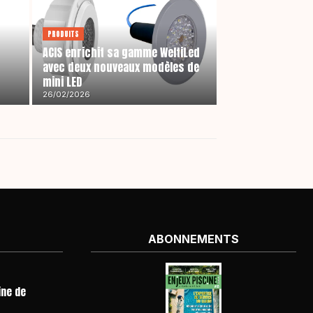
PRODUITS
ACIS enrichit sa gamme WeltiLed
n
avec deux nouveaux modèles de
mini LED
26/02/2026
ABONNEMENTS
ine de