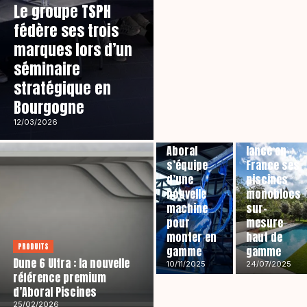
Le groupe TSPH
fédère ses trois
marques lors d’un
séminaire
stratégique en
Bourgogne
PRODUITS
12/03/2026
ENTREPRISES
Flexline
Aboral
lance en
s’équipe
France ses
d’une
piscines
nouvelle
monoblocs
machine
sur-
pour
mesure
monter en
haut de
PRODUITS
gamme
gamme
Dune 6 Ultra : la nouvelle
10/11/2025
24/07/2025
référence premium
d’Aboral Piscines
25/02/2026