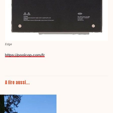
Edge
https://poolcop.com/fr
A lire aussi...