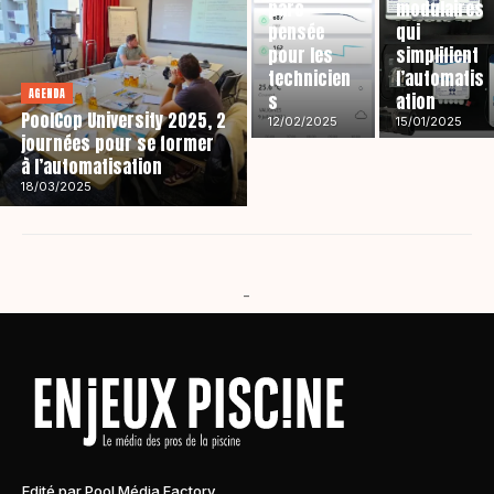
parc
modulaires
pensée
qui
pour les
simplifient
technicien
l’automatis
AGENDA
s
ation
PoolCop University 2025, 2
12/02/2025
15/01/2025
journées pour se former
à l’automatisation
18/03/2025
-
Edité par Pool Média Factory