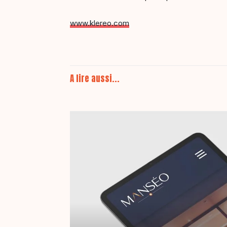
www.klereo.com
A lire aussi...