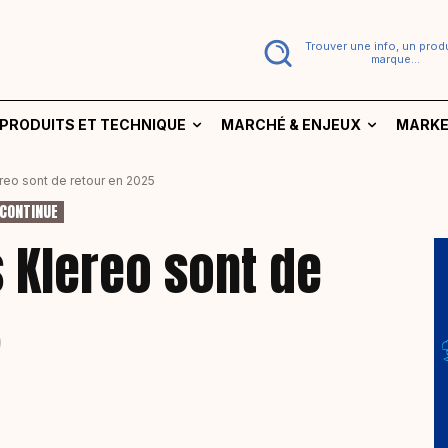
Trouver une info, un produ
marque...
PRODUITS ET TECHNIQUE
MARCHÉ & ENJEUX
MARKE
reo sont de retour en 2025
CONTINUE
 Klereo sont de
5