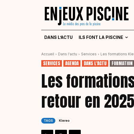
DANS L’ACTU
ILS FONT LA PISCINE
Accueil
Dans l'actu
Services
Les formations Kle
SERVICES
AGENDA
DANS L'ACTU
FORMATION 
Les formations
retour en 202
TAGS
Klereo