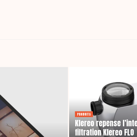
PRODUITS
Klereo repense l’in
filtration Klereo FLO