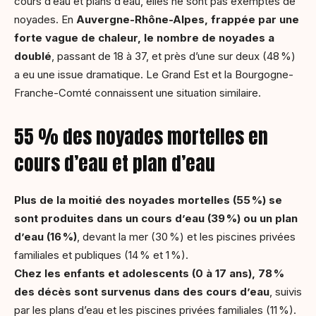
cours d’eau et plans d’eau, elles ne sont pas exemptes de
noyades. En
Auvergne-Rh
ône-Alpes, frapp
ée par une
forte vague de chaleur, le nombre de noyades a
doubl
é
, passant de 18 à 37, et près d’une sur deux (48 %)
a eu une issue dramatique. Le Grand Est et la Bourgogne-
Franche-Comté connaissent une situation similaire.
55 % des noyades mortelles en
cours d’eau et plan d’eau
Plus de la moitié des noyades mortelles (55 %) se
sont produites dans un cours d’eau (39 %) ou un plan
d’eau (16 %)
, devant la mer (30 %) et les piscines privées
familiales et publiques (14 % et 1 %).
Chez les enfants et adolescents (0 à 17 ans),
78 %
des décès sont survenus dans des cours d’eau
, suivis
par les plans d’eau et les piscines privées familiales (11 %).