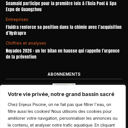
Seamaid participe pour la première fois à l’Asia Pool & Spa
Expo de Guangzhou
Entreprises
Fluidra renforce sa position dans la chimie avec l’acquisition
d’Hydrapro
Chiffres et analyses
Noyades 2026 : un 1er bilan en hausse qui rappelle l’urgence
de la prévention
ABONNEMENTS
Votre vie privée, notre grand bassin sacré
Chez Enjeux Piscine, on ne fait pas que filtrer l'eau, on
filtre aussi les cookies! Nous utilisons des cookies pour
améliorer votre navigation, personnaliser les annonces ou
Nos dernières parutions
le contenu, et analyser notre trafic aquatique. En cliquant