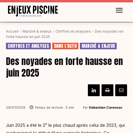
Accueil
Marché & enjeux
Chiffres et analyses
Des noyades en
forte hausse en juin 2025
CHIFFRES ET ANALYSES
DANS L'ACTU
MARCHÉ & ENJEUX
Des noyades en forte hausse en
juin 2025
Par
Sébastien Carensac
29/07/2025
Temps de lecture :
5
min.
e
Juin 2025 a été le 2
le plus chaud après celui de 2023, qui
avait marqué le début d’une canicule historique. Ce