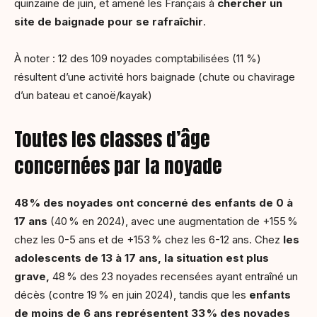
quinzaine de juin, et amené les Français à
chercher un
site de baignade pour se rafraîchir
.
À noter : 12 des 109 noyades comptabilisées (11 %)
résultent d’une activité hors baignade (chute ou chavirage
d’un bateau et canoë/kayak)
Toutes les classes d’âge
concernées par la noyade
48
% des noyades ont concern
é des enfants de 0
à
17 ans
(40 % en 2024), avec une augmentation de +155 %
chez les 0-5 ans et de +153 % chez les 6-12 ans. Chez
les
adolescents de 13
à 17 ans, la situation est plus
grave,
48 % des 23 noyades recensées ayant entraîné un
décès (contre 19 % en juin 2024), tandis que les
enfants
de moins de 6 ans repr
ésentent 33
% des noyades