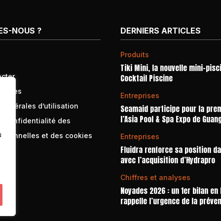
ES-NOUS ?
DERNIERS ARTICLES
Produits
Tiki Mini, la nouvelle mini-pisc
cter
Cocktail Piscine
égales
Entreprises
générales d’utilisation
Seamaid participe pour la prem
l’Asia Pool & Spa Expo de Guan
e confidentialité des
u
rsonnelles et des cookies
Entreprises
Fluidra renforce sa position d
avec l’acquisition d’Hydrapro
Chiffres et analyses
Noyades 2026 : un 1er bilan en
rappelle l’urgence de la préve