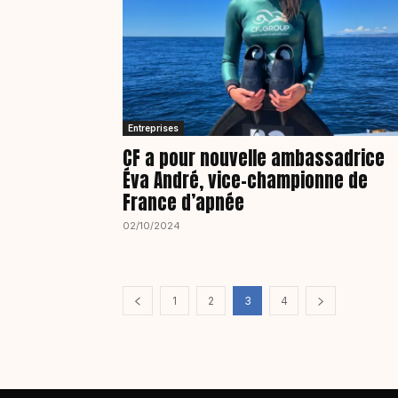
Entreprises
CF a pour nouvelle ambassadrice
Éva André, vice-championne de
France d’apnée
02/10/2024
1
2
3
4