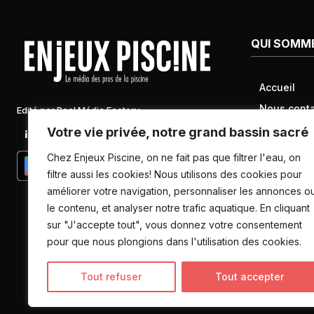
QUI SOMM
Accueil
Nous conta
Edité par Pool Média Factory
Mentions l
Votre vie privée, notre grand bassin sacré
Linkedin
Newsletter
Conditions 
Chez Enjeux Piscine, on ne fait pas que filtrer l'eau, on
Politique d
filtre aussi les cookies! Nous utilisons des cookies pour
améliorer votre navigation, personnaliser les annonces o
données pe
le contenu, et analyser notre trafic aquatique. En cliquant
sur "J'accepte tout", vous donnez votre consentement
pour que nous plongions dans l'utilisation des cookies.
Tout refuser
Tout accepter