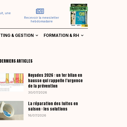
it, une
Recevoir la newsletter
hebdomadaire
TING & GESTION
FORMATION & RH
DERNIERS ARTICLES
Noyades 2026 : un 1er bilan en
hausse qui rappelle l’urgence
de la prévention
30/07/2026
La réparation des fuites en
saison : les solutions
16/07/2026