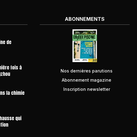
ABONNEMENTS
ine de
ière fois à
Nos dernières parutions
gzhou
Abonnement magazine
Inscription newsletter
ans la chimie
 hausse qui
ntion