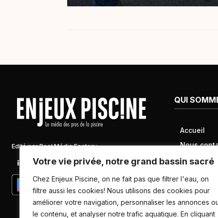
QUI SOMM
Accueil
Nous conta
Edité par Pool Média Factory
Mentions l
Votre vie privée, notre grand bassin sacré
Linkedin
Newsletter
Conditions 
Chez Enjeux Piscine, on ne fait pas que filtrer l'eau, on
Politique d
filtre aussi les cookies! Nous utilisons des cookies pour
améliorer votre navigation, personnaliser les annonces o
données pe
le contenu, et analyser notre trafic aquatique. En cliquant