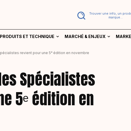
Trouver une info, un produ
marque...
PRODUITS ET TECHNIQUE
MARCHÉ & ENJEUX
MARKE
écialistes revient pour une 5ᵉ édition en novembre
es Spécialistes
ne 5ᵉ édition en