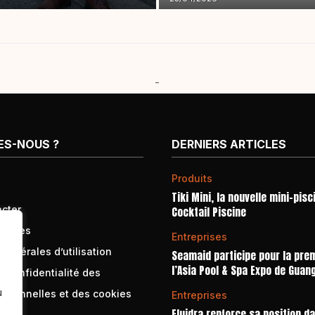
-
ES-NOUS ?
DERNIERS ARTICLES
Produits
Tiki Mini, la nouvelle mini-pisc
cter
Cocktail Piscine
égales
Entreprises
générales d’utilisation
Seamaid participe pour la prem
l’Asia Pool & Spa Expo de Guan
e confidentialité des
u
rsonnelles et des cookies
Entreprises
Fluidra renforce sa position d