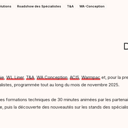
olutions
Roadshow des Spécialistes
T&A
WA-Conception
ie
,
WL Liner
,
T&A
,
WA Conception
,
ACIS
,
Warmpac
et, pour la pr
alistes, programmée tout au long du mois de novembre 2025.
 des formations techniques de 30 minutes animées par les partenai
ire, puis la découverte des nouveautés sur les stands des spécialis