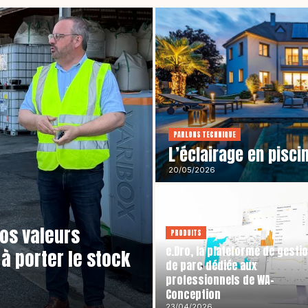
PARLONS TECHNIQUE
L’éclairage en piscin
20/05/2026
os valeurs
PRODUITS
e.Dro, la plateforme de gesti
à porter le stock
de parc dédiée aux
professionnels de WA-
Conception
23/04/2026