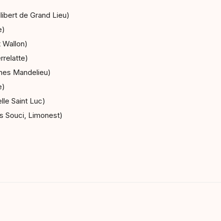
libert de Grand Lieu)
e)
 Wallon)
rrelatte)
nes Mandelieu)
e)
le Saint Luc)
s Souci, Limonest)