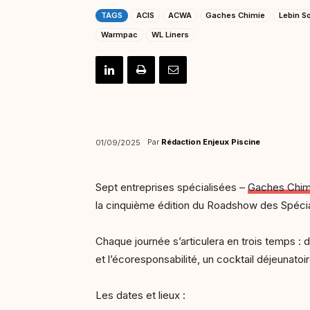
TAGS
ACIS
ACWA
Gaches Chimie
Lebin S
Warmpac
WL Liners
Par
Rédaction Enjeux Piscine
01/09/2025
Sept entreprises spécialisées –
Gaches Chim
la cinquième édition du Roadshow des Spéci
Chaque journée s’articulera en trois temps :
et l’écoresponsabilité, un cocktail déjeunato
Les dates et lieux :