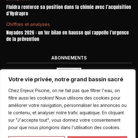
Fluidra renforce sa position dans la chimie avec l’acquisition
d’Hydrapro
Chiffres et analyses
Noyades 2026 : un 1er bilan en hausse qui rappelle l’urgence
de la prévention
ABONNEMENTS
Votre vie privée, notre grand bassin sacré
Chez Enjeux Piscine, on ne fait pas que filtrer l'eau, on
filtre aussi les cookies! Nous utilisons des cookies pour
améliorer votre navigation, personnaliser les annonces ou
Nos dernières parutions
le contenu, et analyser notre trafic aquatique. En cliquant
Abonnement magazine
sur "J'accepte tout", vous donnez votre consentement
pour que nous plongions dans l'utilisation des cookies.
Inscription newsletter