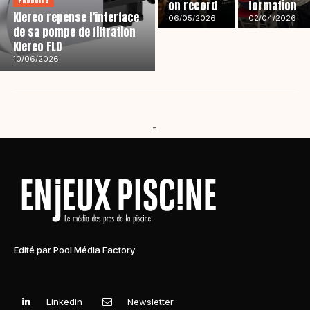
PRODUITS
on record
formation
Klereo repense l’interface
06/05/2026
02/04/2026
de sa pompe de filtration
Klereo FLO
10/06/2026
-
Edité par Pool Média Factory
Linkedin
Newsletter