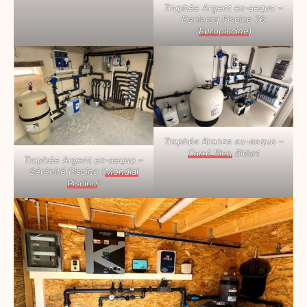
Trophée Argent ex-aequo –
Declercq Piscine 76
(
Europiscine
)
Trophée Bronze ex-aequo –
Carré Bleu
Bidart
Trophée Argent ex-aequo –
Sérénité Piscine (
Mondial
Piscine
)