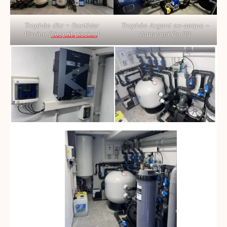
Trophée d’or – Gonthier
Trophée Argent ex-aequo –
Piscine (
L’esprit piscine
)
Aqua and Co 33