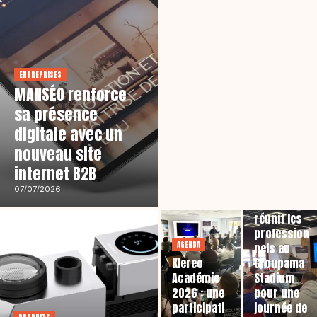
ENTREPRISES
MANSÉO renforce
sa présence
digitale avec un
nouveau site
internet B2B
AGENDA
07/07/2026
Klereo
réunit les
profession
AGENDA
nels au
Klereo
Groupama
Académie
Stadium
2026 : une
pour une
participati
journée de