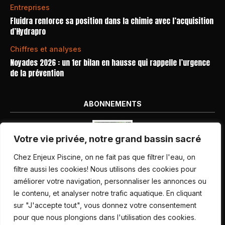
Entreprises
Fluidra renforce sa position dans la chimie avec l’acquisition
d’Hydrapro
Chiffres et analyses
Noyades 2026 : un 1er bilan en hausse qui rappelle l’urgence
de la prévention
ABONNEMENTS
Votre vie privée, notre grand bassin sacré
Chez Enjeux Piscine, on ne fait pas que filtrer l'eau, on
filtre aussi les cookies! Nous utilisons des cookies pour
améliorer votre navigation, personnaliser les annonces ou
Nos dernières parutions
le contenu, et analyser notre trafic aquatique. En cliquant
Abonnement magazine
sur "J'accepte tout", vous donnez votre consentement
pour que nous plongions dans l'utilisation des cookies.
Inscription newsletter