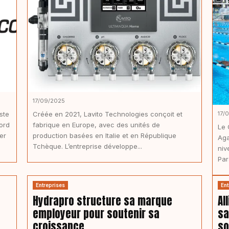
17/09/2025
ste
Créée en 2021, Lavito Technologies conçoit et
17/
ord
fabrique en Europe, avec des unités de
Le 
er
production basées en Italie et en République
Aga
Tchèque. L’entreprise développe...
niv
Par
Entreprises
Ent
Hydrapro structure sa marque
Al
employeur pour soutenir sa
sa
croissance
so