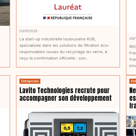
03/11/2025
La start-up industrielle toulousaine KOB,
08/
spécialisée dans les solutions de filtration éco-
REG
responsables issues du recyclage du verre, a
Fre
reçu la confirmation officielle : son...
fra
inn
Entreprises
Ent
Lavito Technologies recrute pour
Ne
accompagner son développement
es
fr