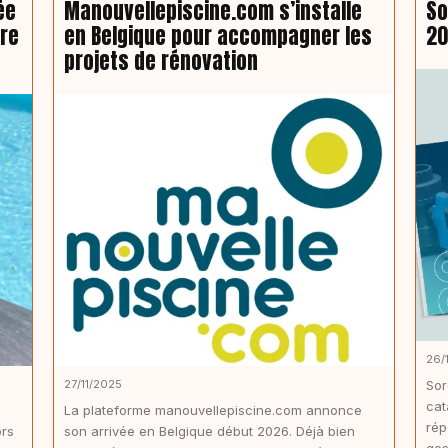
ée
Manouvellepiscine.com s’installe
So
tre
en Belgique pour accompagner les
20
projets de rénovation
26/
27/11/2025
Sor
cat
La plateforme manouvellepiscine.com annonce
rép
ors
son arrivée en Belgique début 2026. Déjà bien
ges